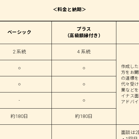
＜料金と納期＞
プラス
ベーシック
（高級額縁付き）
2 系統
4 系統
作成した
○
○
方をお聞
の道標を
○
○
代々受け
業などを
イナス面
-
○
アドバイ
約180日
約180日
面談は2
・1回