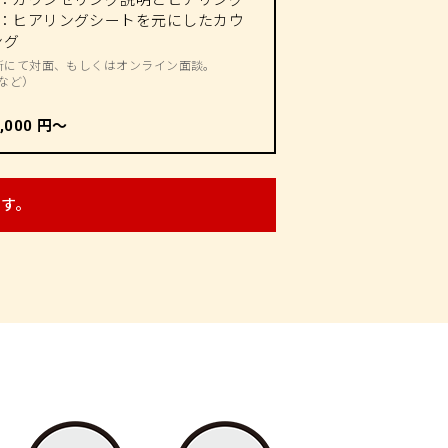
目：ヒアリングシートを元にしたカウ
ング
所にて対面、もしくはオンライン面談。
mなど）
3,000 円～
す。