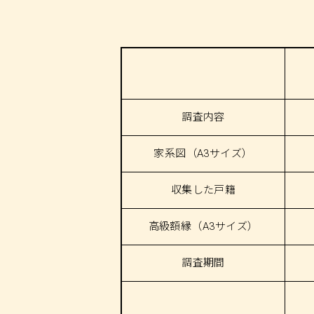
調査内容
家系図
（A3サイズ）
収集した戸籍
高級額縁
（A3サイズ）
調査期間