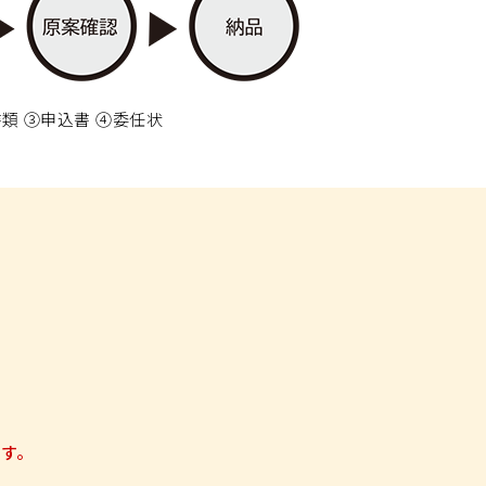
類 ③申込書 ④委任状
す。