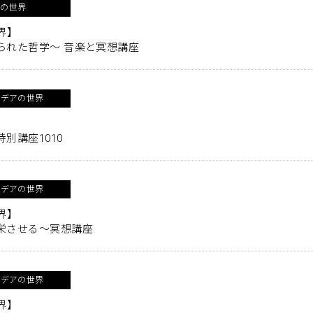
アの世界
界】
られた哲学～ 音楽と冥想講座
イデアの世界
別講座1010
イデアの世界
界】
栄させる～冥想講座
イデアの世界
界】