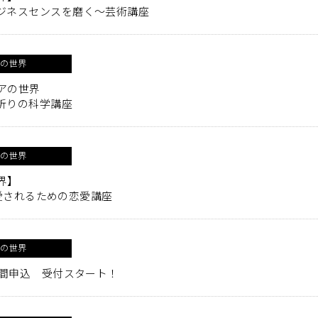
ジネスセンスを磨く～芸術講座
アの世界
デアの世界
祈りの科学講座
アの世界
界】
愛し愛されるための恋愛講座
アの世界
年間申込 受付スタート！