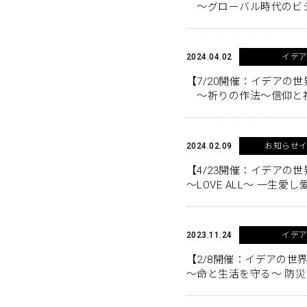
～グローバル時代のビ
2024.04.02
イデ
【7/20開催：イデアの世
〜祈りの作法〜信仰と
2024.02.09
お知らせ
【4/23開催：イデアの世
〜LOVE ALL〜 一生
2023.11.24
イデ
【2/8開催：イデアの世
～命と生活を守る～ 防