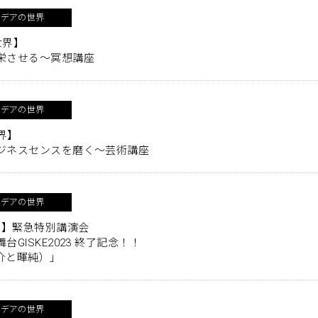
イデアの世界
世界】
栄させる～冥想講座
イデアの世界
界】
ジネスセンスを磨く～芸術講座
イデアの世界
世界】緊急特別講演会
ISKE2023 終了記念！！
介と暉純）」
イデアの世界