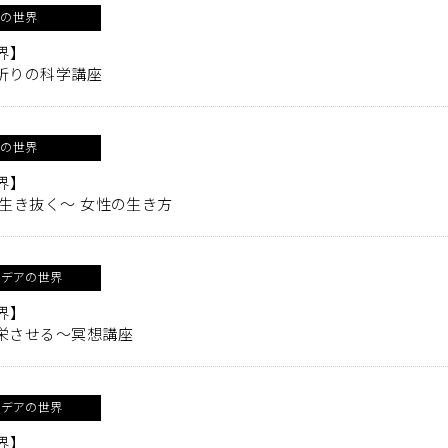
アの世界
界】
祈りの科学講座
アの世界
界】
生き抜く～ 女性の生き方
イデアの世界
界】
栄させる～冥想講座
イデアの世界
界】