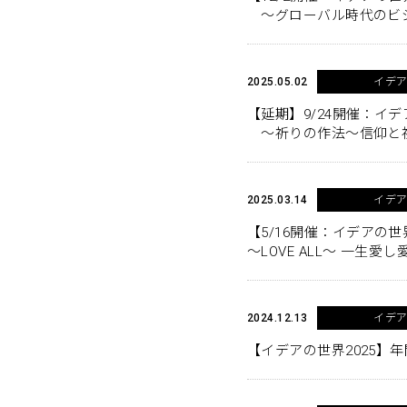
～グローバル時代のビ
2025.05.02
イデ
【延期】9/24開催：イ
〜祈りの作法〜信仰と
2025.03.14
イデ
【5/16開催：イデアの世
〜LOVE ALL〜 一生
2024.12.13
イデ
【イデアの世界2025】