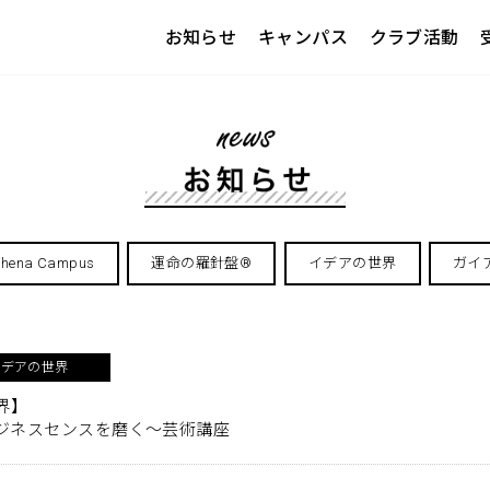
お知らせ
キャンパス
クラブ活動
thena Campus
運命の羅針盤®️
イデアの世界
ガイ
イデアの世界
界】
ジネスセンスを磨く～芸術講座