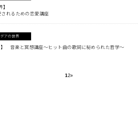
界】
愛し愛されるための恋愛講座
イデアの世界
世界】 音楽と冥想講座～ヒット曲の歌詞に秘められた哲学～
1
2
»