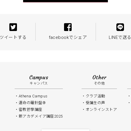
ツイートする
facebookでシェア
LINEで送
Campus
Other
キャンパス
その他
Athena Campus
クラブ活動
運命の羅針盤®
受講生の声
密教哲學講座
オンラインストア
新アカデメイア講座2025