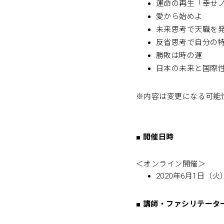
運命の再生「幸せ
愛から始めよ
未来思考で天職を
反省思考で自分の
勝敗は時の運
日本の未来と国際
※内容は変更になる可能
■
開催日時
＜オンライン開催＞
2020年6月1日（火）1
■
講師・ファシリテータ