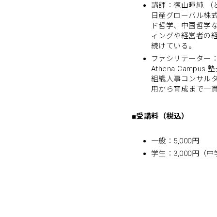
講師：徳山暉純 （
日産グローバル株
ド哲学、中国哲学
ィングや経営者の
続けている。
ファシリテーター
Athena Camp
組織人事コンサルタ
用から育成まで一
■
受講料（税込）
一般：5,000円
学生：3,000円