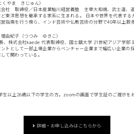
とくやま きじゅん）
式会社 取締役／日本産業鮎川経営義塾 主宰大和魂、武士道、
など東洋思想を継承する家系に生まれる。 日本や世界を代表する
経営指南を行う傍ら、インド芸術や仏教芸術の分野で40年以上数
：堤由紀子（つつみ ゆきこ）
us 塾⻑、株式会社kaede 代表取締役、国士舘大学 21世紀アジア学部
ントとして一部上場企業からベンチャー企業まで幅広い企業の採
貫して関わっている。
（中学生以上26歳以下の学生の方。zoomの画面で学生証のご提示
詳細・お申し込みはこちらから