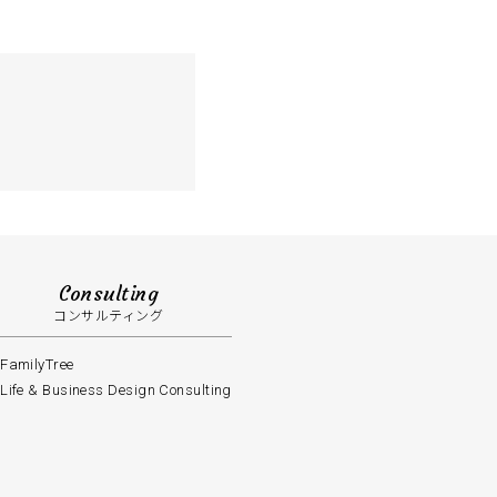
る
Consulting
コンサルティング
FamilyTree
Life & Business Design Consulting