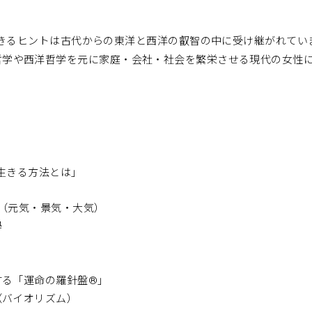
きるヒントは古代からの東洋と西洋の叡智の中に受け継がれてい
s は東洋哲学や西洋哲学を元に家庭・会社・社会を繁栄させる現代の女
生きる方法とは」
（元気・景気・大気）
學
する「運命の羅針盤®」
（バイオリズム）