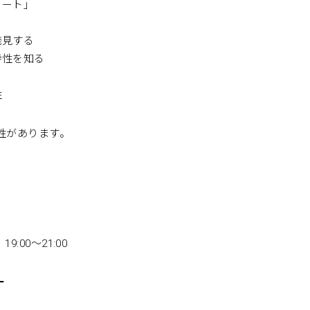
ノート」
発見する
特性を知る
性
性があります。
9:00〜21:00
ー