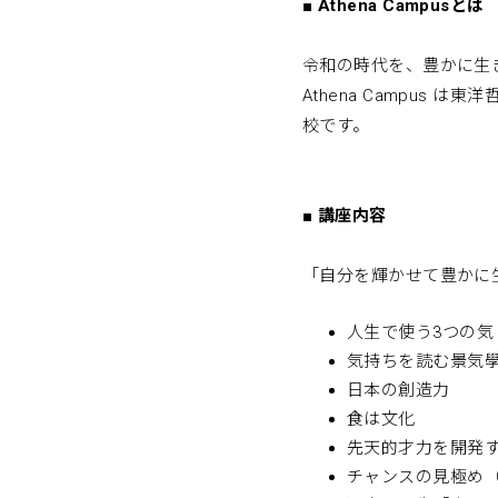
■
Athena Campusとは
令和の時代を、豊かに生
Athena Campu
校です。
■
講座内容
「自分を輝かせて豊かに
人生で使う3つの気
気持ちを読む景気
日本の創造力
食は文化
先天的才力を開発
チャンスの見極め