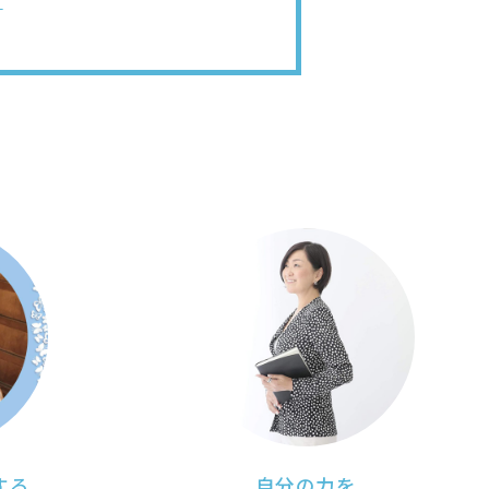
」
する
自分の力を