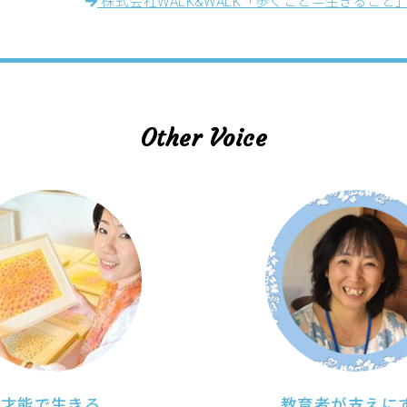
株式会社WALK&WALK「歩くこと＝生きること
Other Voice
才能で生きる
教育者が支えに