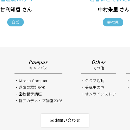
甘利知香 さん
中村朱里 さん
自営
会社員
Campus
Other
キャンパス
その他
Athena Campus
クラブ活動
運命の羅針盤®
受講生の声
密教哲學講座
オンラインストア
新アカデメイア講座2025
お問い合わせ