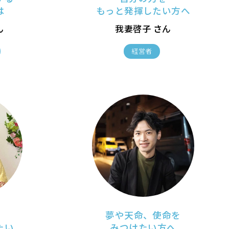
は
もっと発揮したい方へ
ん
我妻啓子 さん
経営者
の
夢や天命、使命を
たい
みつけたい方へ