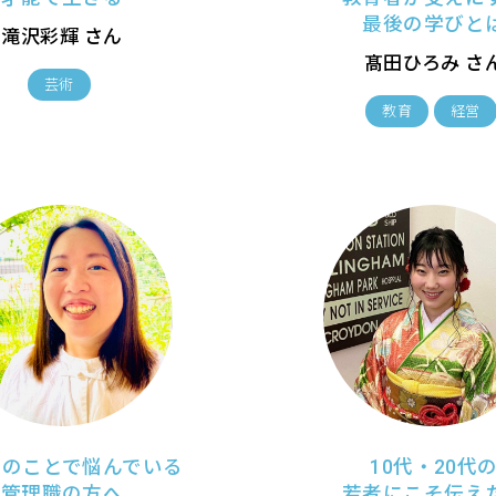
最後の学びと
滝沢彩輝 さん
髙田ひろみ さ
芸術
教育
経営
」のことで悩んでいる
10代・20代
管理職の方へ
若者にこそ伝え