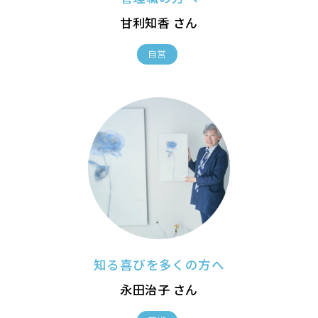
甘利知香 さん
自営
知る喜びを多くの方へ
永田治子 さん